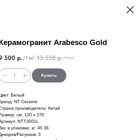
Керамогранит Arabesco Gold
9 500
р.
13 550
р.
/
1 m²
/
1 m²
Купить
Цвет: Белый
Бренд: NT Ceramic
Страна производитель: Китай
Размер, см: 120 х 270
Артикул: NTT3501L
Вес в упаковке, кг: 45.36
Декоров/Рисунков: 3