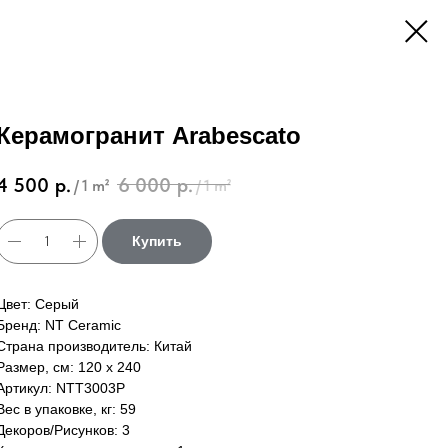
Керамогранит Arabescato
4 500
р.
6 000
р.
/
1 m²
/
1 m²
Купить
Цвет: Серый
Бренд: NT Ceramic
Страна производитель: Китай
Размер, см: 120 х 240
Артикул: NTT3003P
Вес в упаковке, кг: 59
Декоров/Рисунков: 3